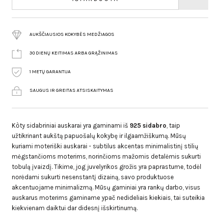
AUKŠČIAUSIOS KOKYBĖS MEDŽIAGOS
30 DIENŲ KEITIMAS ARBA GRĄŽINIMAS
1 METŲ GARANTIJA
SAUGUS IR GREITAS ATSISKAITYMAS
Kòty sidabriniai auskarai yra gaminami iš
925 sidabro
, taip
užtikrinant aukštą papuošalų kokybę ir ilgaamžiškumą. Mūsų
kuriami moteriški auskarai - subtilus akcentas minimalistinį stilių
mėgstančioms moterims, norinčioms mažomis detalėmis sukurti
tobulą įvaizdį. Tikime, jog juvelyrikos grožis yra paprastume, todėl
norėdami sukurti nesenstantį dizainą, savo produktuose
akcentuojame minimalizmą. Mūsų gaminiai yra rankų darbo, visus
auskarus moterims gaminame ypač nedideliais kiekiais, tai suteikia
kiekvienam daiktui dar didesnį išskirtinumą.