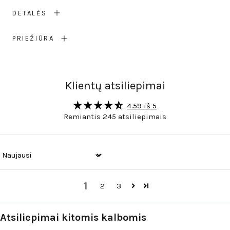
DETALĖS
PRIEŽIŪRA
Klientų atsiliepimai
4.59 iš 5
Remiantis 245 atsiliepimais
Sort by
1
2
3
Atsiliepimai kitomis kalbomis