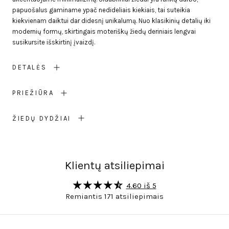
papuošalus gaminame ypač nedideliais kiekiais, tai suteikia
kiekvienam daiktui dar didesnį unikalumą. Nuo klasikinių detalių iki
modernių formų, skirtingais moteriškų žiedų deriniais lengvai
susikursite išskirtinį įvaizdį.
DETALĖS
PRIEŽIŪRA
ŽIEDŲ DYDŽIAI
Klientų atsiliepimai
4.60 iš 5
Remiantis 171 atsiliepimais