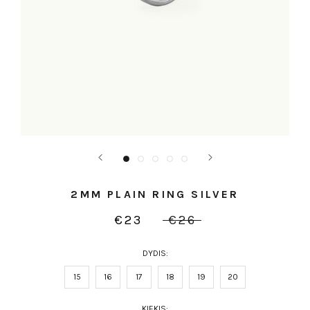
2MM PLAIN RING SILVER
€23
€26
DYDIS:
15
16
17
18
19
20
KIEKIS: