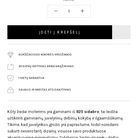
ĮDĖTI Į KREPŠELĮ
AUKŠČIAUSIOS KOKYBĖS MEDŽIAGOS
30 DIENŲ KEITIMAS ARBA GRĄŽINIMAS
1 METŲ GARANTIJA
SAUGUS IR GREITAS ATSISKAITYMAS
Kòty žiedai moterims yra gaminami iš
925 sidabro
, tai leidžia
užtikrinti gaminamų juvelyrinių dirbinių kokybę ir ilgaamžiškumą.
Tikime, kad juvelyrikos grožis yra paprastume, todėl norėdami
sukurti nesenstantį dizainą, visuose savo produktuose
akcentuojame minimalizmą. Sidabriniai žiedai yra rankų darbo,