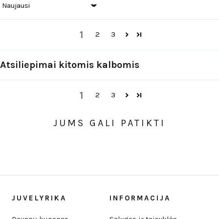
Sort by
1
2
3
Atsiliepimai kitomis kalbomis
1
2
3
JUMS GALI PATIKTI
JUVELYRIKA
INFORMACIJA