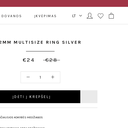
DOVANOS
ĮKVĖPIMAS
2MM MULTISIZE RING SILVER
€24
€28
ĮDĖTI Į KREPŠELĮ
ŠČIAUSIOS KOKYBĖS MEDŽIAGOS