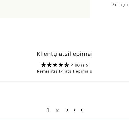
ŽIEDŲ 
Klientų atsiliepimai
4.60 iš 5
Remiantis 171 atsiliepimais
1
2
3