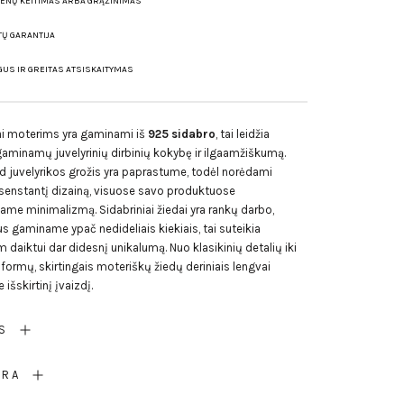
IENŲ KEITIMAS ARBA GRĄŽINIMAS
TŲ GARANTIJA
US IR GREITAS ATSISKAITYMAS
ai moterims yra gaminami iš
925 sidabro
, tai leidžia
 gaminamų juvelyrinių dirbinių kokybę ir ilgaamžiškumą.
ad juvelyrikos grožis yra paprastume, todėl norėdami
esenstantį dizainą, visuose savo produktuose
ame minimalizmą. Sidabriniai žiedai yra rankų darbo,
 gaminame ypač nedideliais kiekiais, tai suteikia
 daiktui dar didesnį unikalumą. Nuo klasikinių detalių iki
ormų, skirtingais moteriškų žiedų deriniais lengvai
 išskirtinį įvaizdį.
S
ŪRA