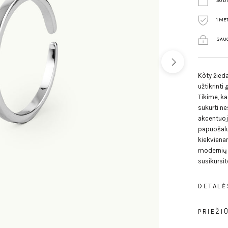
30 D
1 ME
SAUG
Kòty žied
užtikrinti
Tikime, k
sukurti n
akcentuoj
papuošalus
kiekvienam
modernių f
susikursite
DETALĖ
PRIEŽI